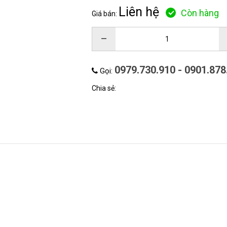
Liên hệ
Còn hàng
Giá bán:
–
0979.730.910 - 0901.878
Gọi:
Chia sẻ: