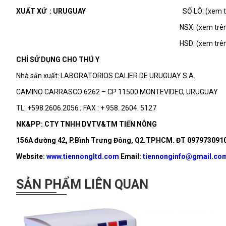
XUẤT XỨ : URUGUAY
SỐ LÔ: (xem t
NSX: (xem trên nhã
HSD: (xem trên nhã
CHỈ SỬ DỤNG CHO THÚ Y
Nhà sản xuất: LABORATORIOS CALIER DE URUGUAY S.A.
CAMINO CARRASCO 6262 – CP 11500 MONTEVIDEO, URUGUAY
TL: +598.2606.2056 ; FAX : + 958. 2604. 5127
NK&PP: CTY TNHH DVTV&TM TIẾN NÔNG
156A đường 42, P.Bình Trưng Đông, Q2.TPHCM. ĐT 0979730910 
Website:
www.tiennongltd.com
Email:
tiennonginfo@gmail.co
SẢN PHẨM LIÊN QUAN