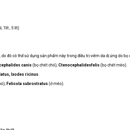
lít , 5 lít)
do đó có thể sử dụng sản phẩm này trong điều trị viêm da dị ứng do bọ ché
cephalides canis
(bọ chét chó),
Ctenocephalidesfelis
(bọ chét mèo).
atus, Ixodes ricinus
.
hó);
Felicola subrostratus
(ở mèo).