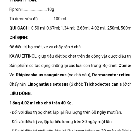
THÀNH PHẦN:
Fipronil ………………………10g
Tá dược vừa đủ………………100 mL
QUI CÁCH
: 0,50 ml; 0,67ml; 1.34 ml; 2.68ml, 4.02 ml , 250ml, 500ml, 1
CHỈ ĐỊNH:
Để điều trị bọ chét, ve và chấy rận ở chó.
KAWU EFFINOL giúp tiêu diệt bọ chét trên da động vật được điều trị, 
Sản phẩm có tác dụng chống lại các loài côn trùng: Bọ chét:
Cteno
Ve:
Rhipicephalus sanguineus
(ve chó nâu),
Dermacentor reticul
Chấy rận:
Linognathus setosus
(ở chó);
Trichodectes canis
(ở c
LIỀU DÙNG:
1 ống 4.02 ml cho chó trên 40 Kg.
- Đối với điều trị bọ chét, lặp lại liều lượng trên 60 ngày một lần.
- Đối với điều trị ve, lặp lại liều lượng trên 30 ngày một lần.