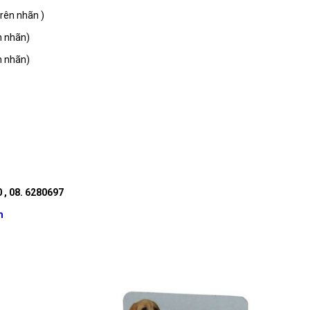
rên nhãn )
n)
n)
, 08. 6280697
m