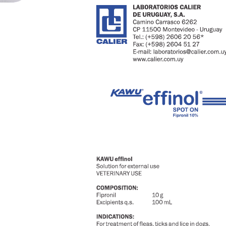
HOÀN THÀNH
028.6280.6967
Đăng ký tư vấn trực tiếp 24/7: