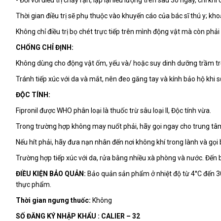
- Đối với điều trị chấy rận, lặp lại liều lượng trên sau 30 ngày, chỉ khi 
Thời gian điều trị sẽ phụ thuộc vào khuyến cáo của bác sĩ thú y; khoản
Không chỉ điều trị bọ chét trực tiếp trên mình động vật mà còn phải 
CHỐNG CHỈ ĐỊNH:
Không dùng cho động vật ốm, yếu và/ hoặc suy dinh dưỡng trầm trọ
Tránh tiếp xúc với da và mắt, nên đeo găng tay và kính bảo hộ kh
ĐỘC TÍNH:
Fipronil được WHO phân loại là thuốc trừ sâu loại II, Độc tính vừa.
Trong trường hợp không may nuốt phải, hãy gọi ngay cho trung tâm 
Nếu hít phải, hãy đưa nạn nhân đến nơi không khí trong lành và gọi b
Trường hợp tiếp xúc với da, rửa bằng nhiều xà phòng và nước. Đến b
ĐIỀU KIỆN BẢO QUẢN:
Bảo quản sản phẩm ở nhiệt độ từ 4°C đến 30°
thực phẩm.
Thời gian ngưng thuốc:
Không
SỐ ĐĂNG KÝ NHẬP KHẨU : CALIER – 32