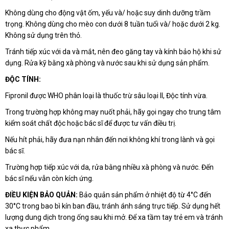
Không dùng cho động vật ốm, yếu và/ hoặc suy dinh dưỡng trầm
trọng. Không dùng cho mèo con dưới 8 tuần tuổi và/ hoặc dưới 2 kg.
Không sử dụng trên thỏ.
Tránh tiếp xúc với da và mắt, nên đeo găng tay và kính bảo hộ khi sử
dụng. Rửa kỹ bằng xà phòng và nước sau khi sử dụng sản phẩm.
ĐỘC TÍNH:
Fipronil được WHO phân loại là thuốc trừ sâu loại II, Độc tính vừa.
Trong trường hợp không may nuốt phải, hãy gọi ngay cho trung tâm
kiểm soát chất độc hoặc bác sĩ để được tư vấn điều trị.
Nếu hít phải, hãy đưa nạn nhân đến nơi không khí trong lành và gọi
bác sĩ.
Trường hợp tiếp xúc với da, rửa bằng nhiều xà phòng và nước. Đến
bác sĩ nếu vẫn còn kích ứng.
ĐIỀU KIỆN BẢO QUẢN:
Bảo quản sản phẩm ở nhiệt độ từ 4°C đến
30°C trong bao bì kín ban đầu, tránh ánh sáng trực tiếp. Sử dụng hết
lượng dung dịch trong ống sau khi mở. Để xa tầm tay trẻ em và tránh
xa thực phẩm.