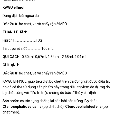
KAWU effinol
Dung dịch bôi ngoài da
Để điều trị bọ chét, ve và chấy rận ở MÈO.
THÀNH PHẦN:
Fipronil ………………………10g
Tá dược vừa đủ………………100 mL
QUI CÁCH
: 0,50 ml; 0,67ml; 1.34 ml; 2.68ml, 4.04 ml
CHỈ ĐỊNH:
Để điều trị bọ chét, ve và chấy rận ở MÈO.
KAWU EFFINOL giúp tiêu diệt bọ chét trên da động vật được điều trị,
do đó có thể sử dụng sản phẩm này trong điều trị viêm da dị ứng do
bọ chét cùng với điều trị triệu chứng do bác sĩ thú y chỉ định.
Sản phẩm có tác dụng chống lại các loài côn trùng: Bọ chét:
Ctenocephalides canis
(bọ chét chó),
Ctenocephalidesfelis
(bọ
chét mèo).