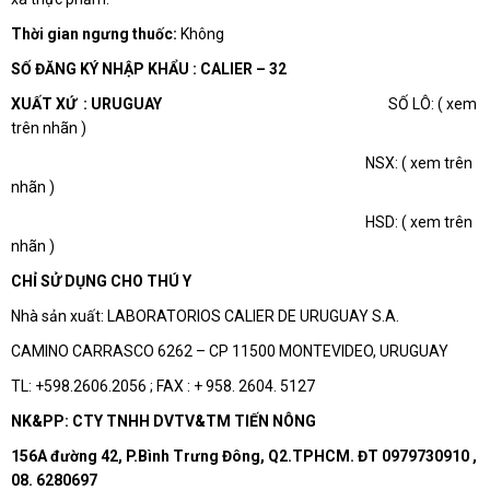
Thời gian ngưng thuốc:
Không
SỐ ĐĂNG KÝ NHẬP KHẨU : CALIER – 32
XUẤT XỨ : URUGUAY
SỐ LÔ: ( xem
trên nhãn )
NSX: ( xem trên
nhãn )
HSD: ( xem trên
nhãn )
CHỈ SỬ DỤNG CHO THÚ Y
Nhà sản xuất: LABORATORIOS CALIER DE URUGUAY S.A.
CAMINO CARRASCO 6262 – CP 11500 MONTEVIDEO, URUGUAY
TL: +598.2606.2056 ; FAX : + 958. 2604. 5127
NK&PP: CTY TNHH DVTV&TM TIẾN NÔNG
156A đường 42, P.Bình Trưng Đông, Q2.TPHCM. ĐT 0979730910 ,
08. 6280697