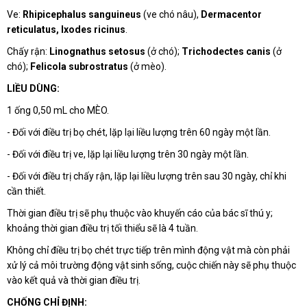
Ve:
Rhipicephalus sanguineus
(ve chó nâu),
Dermacentor
reticulatus, Ixodes ricinus
.
Chấy rận:
Linognathus setosus
(ở chó);
Trichodectes canis
(ở
chó);
Felicola subrostratus
(ở mèo).
LIỀU DÙNG:
1 ống 0,50 mL cho MÈO.
- Đối với điều trị bọ chét, lặp lại liều lượng trên 60 ngày một lần.
- Đối với điều trị ve, lặp lại liều lượng trên 30 ngày một lần.
- Đối với điều trị chấy rận, lặp lại liều lượng trên sau 30 ngày, chỉ khi
cần thiết.
Thời gian điều trị sẽ phụ thuộc vào khuyến cáo của bác sĩ thú y;
khoảng thời gian điều trị tối thiểu sẽ là 4 tuần.
Không chỉ điều trị bọ chét trực tiếp trên mình động vật mà còn phải
xử lý cả môi trường động vật sinh sống, cuộc chiến này sẽ phụ thuộc
vào kết quả và thời gian điều trị.
CHỐNG CHỈ ĐỊNH: