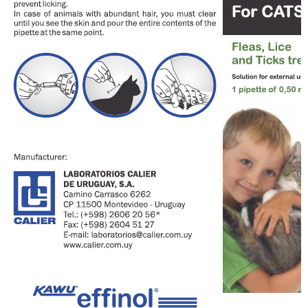
ĐĂNG KÝ TƯ VẤN
HOÀN THÀNH
Đăng ký tư vấn trực tiếp 24/7:
028.6280.6967