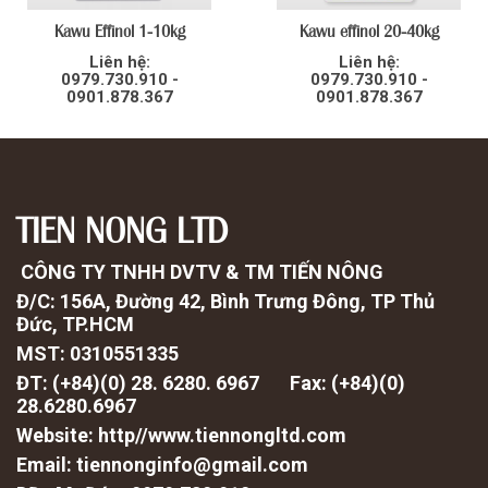
Kawu Effinol 1-10kg
Kawu effinol 20-40kg
Liên hệ:
Liên hệ:
0979.730.910 -
0979.730.910 -
0901.878.367
0901.878.367
TIEN NONG LTD
CÔNG TY TNHH DVTV & TM TIẾN NÔNG
Đ/C: 156A, Đường 42, Bình Trưng Đông, TP Thủ
Đức, TP.HCM
MST: 0310551335
ĐT: (+84)(0) 28. 6280. 6967 Fax: (
+84)(0)
28.6280.6967
Website: http//www.tiennongltd.com
Email: tiennonginfo@gmail.com