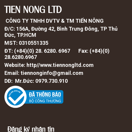
TIEN NONG LTD
CÔNG TY TNHH DVTV & TM TIẾN NÔNG
Đ/C: 156A, Đường 42, Bình Trưng Đông, TP Thủ
Đức, TP.HCM
MST: 0310551335
ĐT: (+84)(0) 28. 6280. 6967 Fax: (
+84)(0)
28.6280.6967
Website: http//www.tiennongltd.com
Email: tiennonginfo@gmail.com
DĐ: Mr.Đức: 0979.730.910
Đăng ký nhận tin