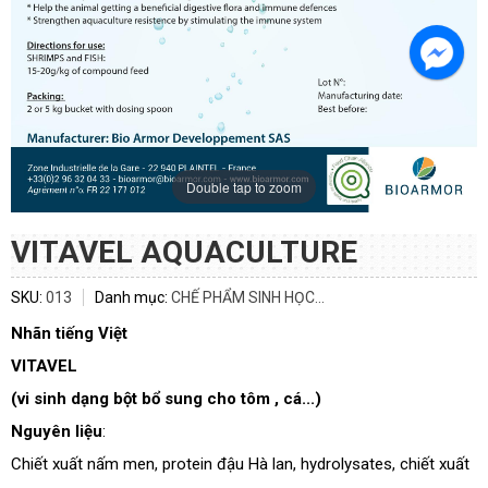
Double tap to zoom
VITAVEL AQUACULTURE
SKU:
013
Danh mục:
CHẾ PHẨM SINH HỌC...
Nhãn tiếng Việt
VITAVEL
ĐĂNG KÝ TƯ VẤN
(vi sinh dạng bột bổ sung cho tôm , cá...)
Nguyên liệu
:
Chiết xuất nấm men, protein đậu Hà lan, hydrolysates, chiết xuất