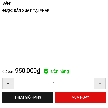
SẢN”.
ĐƯỢC SẢN XUẤT TẠI
PHÁP
950.000
đ
Còn hàng
Giá bán:
–
+
THÊM GIỎ HÀNG
MUA NGAY