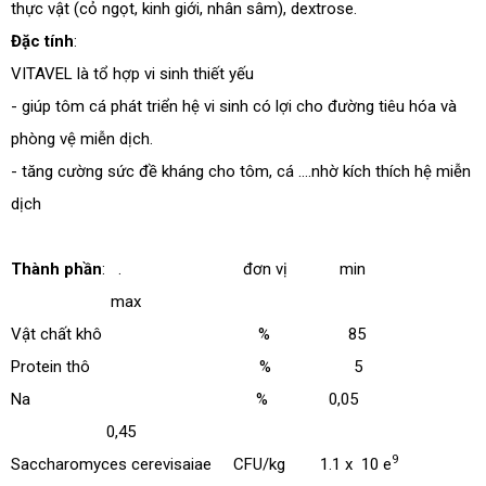
thực vật (cỏ ngọt, kinh giới, nhân sâm), dextrose.
Đặc tính
:
VITAVEL là tổ hợp vi sinh thiết yếu
- giúp tôm cá phát triển hệ vi sinh có lợi cho đường tiêu hóa và
phòng vệ miễn dịch.
- tăng cường sức đề kháng cho tôm, cá ….nhờ kích thích hệ miễn
HOÀN THÀNH
dịch
Đăng ký tư vấn trực tiếp 24/7:
028.6280.6967
Thành phần
: . đơn vị min
max
Vật chất khô % 85
Protein thô % 5
Na % 0,05
0,45
9
Saccharomyces cerevisaiae
CFU/kg 1.1 x 10 e