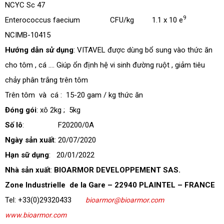
NCYC Sc 47
9
Enterococcus faecium
CFU/kg 1.1 x 10 e
NCIMB-10415
Hướng dẫn sử dụng
: VITAVEL được dùng bổ sung vào thức ăn
cho tôm , cá …. Giúp ổn định hệ vi sinh đường ruột , giảm tiêu
chảy phân trắng trên tôm
Trên tôm và cá : 15-20 gam / kg thức ăn
Đóng gói
: xô 2kg ; 5kg
Số lô
: F20200/0A
Ngày sản xuất
: 20/07/2020
Hạn sữ dụng
: 20/01/2022
Nhà sản xuất
:
BIOARMOR DEVELOPPEMENT SAS.
Zone Industrielle de la Gare – 22940 PLAINTEL – FRANCE
Tel: +33(0)29320433
bioarmor@bioarmor.com
www.bioarmor.com