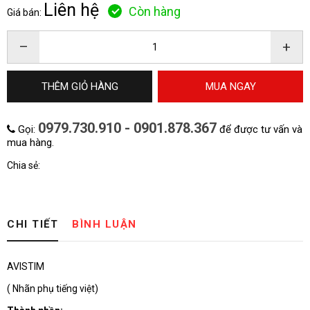
Liên hệ
Còn hàng
Giá bán:
–
+
THÊM GIỎ HÀNG
MUA NGAY
HOÀN THÀNH
Đăng ký tư vấn trực tiếp 24/7:
0979.730.910 - 0901.878.367
Gọi:
để được tư vấn và
028.6280.6967
mua hàng.
Chia sẻ:
CHI TIẾT
BÌNH LUẬN
AVISTIM
( Nhãn phụ tiếng việt)