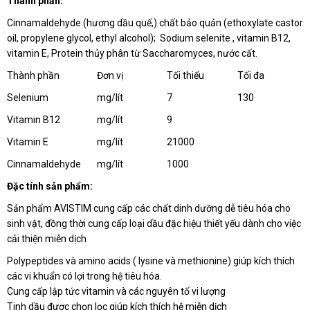
Thành phần:
Cinnamaldehyde (hương dầu quế,) chất bảo quản (ethoxylate castor
oil, propylene glycol, ethyl alcohol); Sodium selenite , vitamin B12,
vitamin E, Protein thủy phân từ Saccharomyces, nước cất.
Thành phần
Đơn vị
Tối thiểu
Tối đa
Selenium
mg/lít
7
130
Vitamin B12
mg/lít
9
Vitamin E
mg/lít
21000
Cinnamaldehyde
mg/lít
1000
Đ
ặc tính sản phẩm
:
Sản phẩm AVISTIM cung cấp các chất dinh dưỡng dễ tiêu hóa cho
sinh vật, đồng thời cung cấp loại dầu đặc hiệu thiết yếu dành cho việc
cải thiện miễn dịch
Polypeptides và amino acids ( lysine và methionine) giúp kích thích
các vi khuẩn có lợi trong hệ tiêu hóa.
Cung cấp lập tức vitamin và các nguyên tố vi lượng
Tinh dầu được chọn lọc giúp kích thích hệ miễn dịch