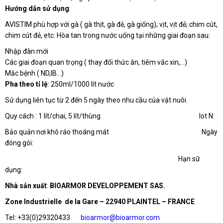
Hướng dẫn sử dụng
:
AVISTIM phù hợp với gà ( gà thịt, gà đẻ, gà giống); vịt, vịt đẻ; chim cút,
chim cút đẻ, etc. Hòa tan trong nước uống tại những giai đoạn sau:
Nhập đàn mới
Các giai đoạn quan trọng ( thay đổi thức ăn, tiêm vắc xin,…)
Mắc bệnh ( ND,IB…)
Pha theo tỉ lệ
: 250ml/1000 lít nước
Sử dụng liên tục từ 2 đến 5 ngày theo nhu cầu của vật nuôi.
Quy cách : 1 lít/chai, 5 lít/thùng Iot N:
Bảo quản nơi khô ráo thoáng mát Ngày
đóng gói:
Hạn sữ
dụng:
Nhà sản xuất
:
BIOARMOR DEVELOPPEMENT SAS.
Zone Industrielle de la Gare – 22940 PLAINTEL – FRANCE
Tel: +33(0)29320433
bioarmor@bioarmor.com