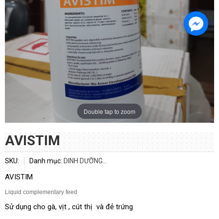
Double tap to zoom
AVISTIM
ĐĂNG KÝ TƯ VẤN
SKU:
Danh mục:
DINH DƯỠNG...
AVISTIM
Liquid complementary feed
Sử dụng cho gà, vịt , cút thị và đẻ trứng