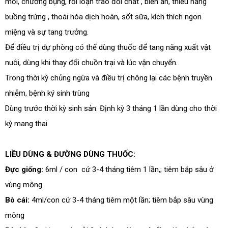
mỏi, chướng bụng, rối loạn trao đổi chất , biến ăn, thiểu năng
Đăng ký tư vấn trực tiếp 24/7:
028.6280.6967
buồng trứng , thoái hóa dịch hoàn, sốt sữa, kích thích ngon
miệng và sự tang trưởng.
Để điều trị dự phòng có thể dùng thuốc để tang năng xuất vật
nuôi, dùng khi thay đổi chuồn trại và lúc vận chuyển.
Trong thời kỳ chủng ngừa và điều trị chông lại các bệnh truyền
nhiễm, bệnh ký sinh trùng
Dùng trước thời kỳ sinh sản. Định kỳ 3 tháng 1 lần dùng cho thời
kỳ mang thai
LIỀU DÙNG & ĐƯỜNG DÙNG THUỐC:
Đực giống:
6ml / con cứ 3-4 tháng tiêm 1 lần,; tiêm bắp sâu ở
vùng mông
Bò cái:
4ml/con cứ 3-4 tháng tiêm một lần; tiêm bắp sâu vùng
mông