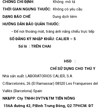
CHỐNG CHỈ ĐỊNH:
Không mô tả
THỜI GIAN NGƯNG THUỐC:
Không có yêu cầu
DẠNG BÁO CHẾ
: Dung dịch tiêm
HƯỚNG DẪN BẢO QUẢN THUỐC:
-
Để nơi thoáng mát, tráng ánh nắng chiếu trực tiếp
SỐ ĐĂNG KÝ NHẬP KHẨU: CALIER – 5
Số lô : TRÊN CHAI
HSD :
CHỈ SỮ DỤNG CHO THÚ Y
Nhà sản xuất: LABORATORIOS CALIER, S.A.
C/Barcelonès, 26 (El Ramassar) 08520 Les Franqueses del
Vallès (Barcelona) Spain
NK&PP: Cty TNHH DVTV&TM TIẾN NÔNG
156A đường 42, P.Bình Trưng Đông, Q2.TPHCM. ĐT