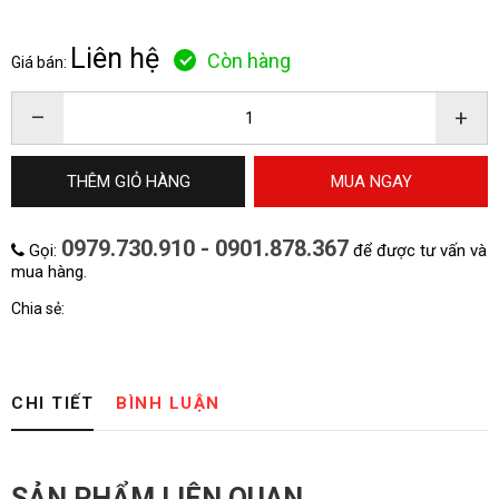
Liên hệ
Còn hàng
Giá bán:
–
+
THÊM GIỎ HÀNG
MUA NGAY
0979.730.910 - 0901.878.367
Gọi:
để được tư vấn và
mua hàng.
Chia sẻ:
CHI TIẾT
BÌNH LUẬN
SẢN PHẨM LIÊN QUAN