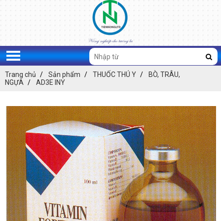
Trang chủ
Sản phẩm
THUỐC THÚ Y
BÒ, TRÂU,
NGỰA
AD3E INY