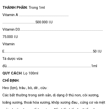
THÀNH PHẦN:
Trong 1ml
Vitamin A …………………………………………………………..
……………………………………...500.000 I.U
Vitamin D3………………………………………………………………………………………………...…
ĐĂNG KÝ TƯ VẤN
75.000 I.U
Vitamin
E………………………………………………………………………………………………………….50 I.U
Tá dược vừa
đủ………………………………………………………………………………………………...…..1ml
QUY CÁCH
: Lọ 100ml
CHỈ ĐỊNH:
Heo (lợn), trâu , bò, dê , cừu :
Các bất thường trong sinh sản, dị dạng ở thú non, còi xương,
HOÀN THÀNH
loãng xương, thoái hóa xương, khớp xương đau , cứng cơ và mệt